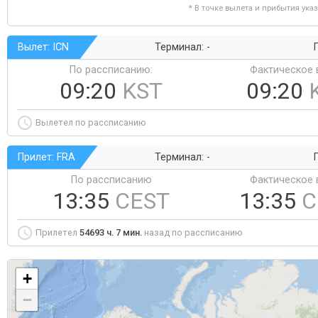
* В точке вылета и прибытия ука
Вылет: ICN
Терминал: -
Г
По рассписанию:
Фактическое 
09:20
KST
09:20
Вылетел по рассписанию
Прилет: FRA
Терминал: -
Г
По рассписанию
Фактическое 
13:35
CEST
13:35
C
Прилетел
54693 ч. 7 мин.
назад по рассписанию
+
−