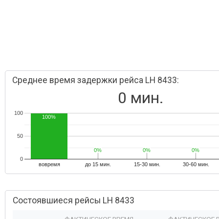
Среднее время задержки рейса LH 8433:
0 мин.
100
100%
50
0%
0%
0%
0%
0%
0%
0
вовремя
до 15 мин.
15-30 мин.
30-60 мин.
Состоявшиеся рейсы LH 8433