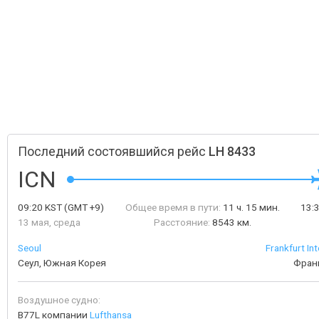
Последний состоявшийся рейс
LH 8433
ICN
09:20
KST
(GMT +9)
Общее время в пути:
11 ч. 15 мин.
13:
13 мая, среда
Расстояние:
8543 км.
Seoul
Frankfurt Int
Сеул, Южная Корея
Фран
Воздушное судно:
B77L компании
Lufthansa