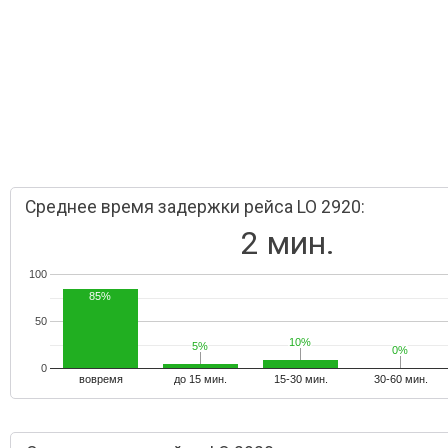
Среднее время задержки рейса LO 2920:
2 мин.
100
85%
50
10%
10%
5%
5%
0%
0%
0
вовремя
до 15 мин.
15-30 мин.
30-60 мин.