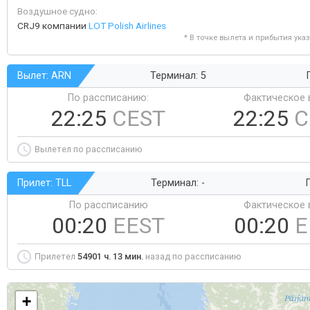
Воздушное судно:
CRJ9 компании
LOT Polish Airlines
* В точке вылета и прибытия ука
Вылет: ARN
Терминал: 5
По рассписанию:
Фактическое 
22:25
CEST
22:25
C
Вылетел по рассписанию
Прилет: TLL
Терминал: -
Г
По рассписанию
Фактическое 
00:20
EEST
00:20
E
Прилетел
54901 ч. 13 мин.
назад по рассписанию
+