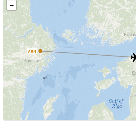
−
ARN