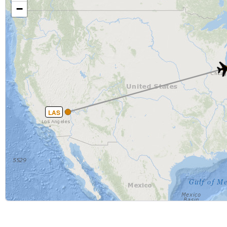
−
LAS