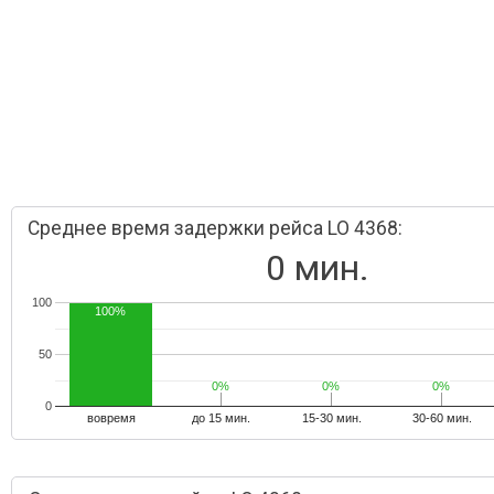
Среднее время задержки рейса LO 4368:
0 мин.
100
100%
50
0%
0%
0%
0%
0%
0%
0
вовремя
до 15 мин.
15-30 мин.
30-60 мин.