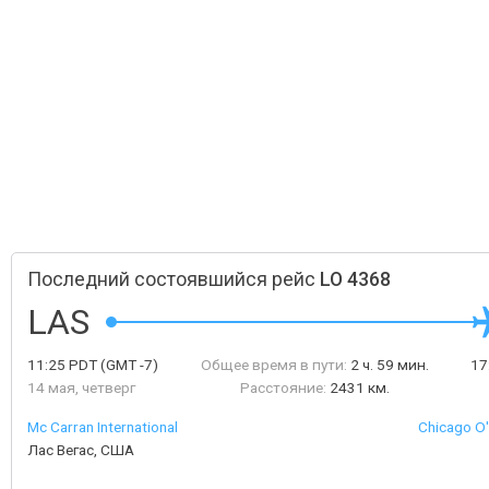
Последний состоявшийся рейс
LO 4368
LAS
11:25
PDT
(GMT -7)
Общее время в пути:
2 ч. 59 мин.
17
14 мая, четверг
Расстояние:
2431 км.
Mc Carran International
Chicago O'
Лас Вегас, США