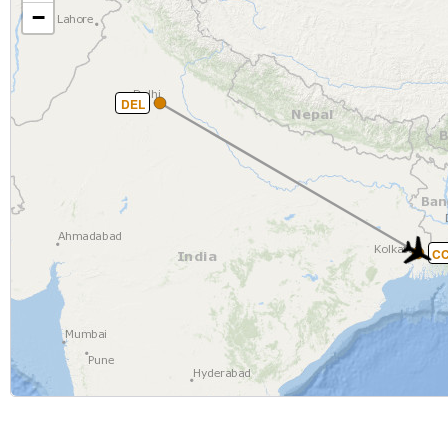
−
DEL
C