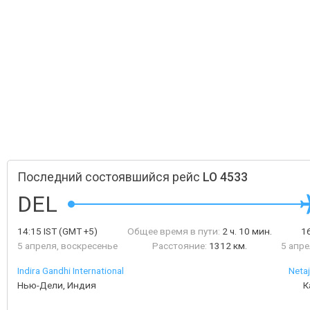
Последний состоявшийся рейс
LO 4533
DEL
14:15
IST
(GMT +5)
Общее время в пути:
2 ч. 10 мин.
1
5 апреля, воскресенье
Расстояние:
1312 км.
5 апре
Indira Gandhi International
Neta
Нью-Дели, Индия
К