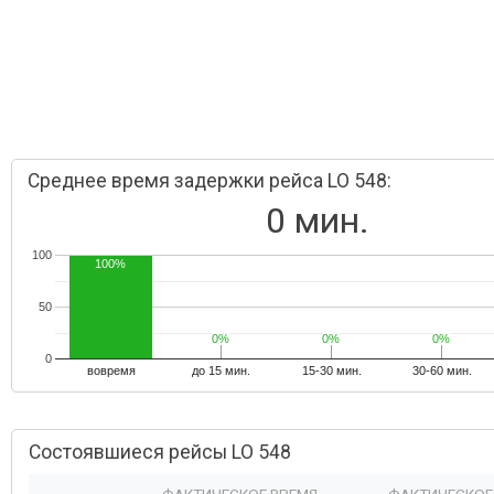
Среднее время задержки рейса LO 548:
0 мин.
100
100%
50
0%
0%
0%
0%
0%
0%
0
вовремя
до 15 мин.
15-30 мин.
30-60 мин.
Состоявшиеся рейсы LO 548