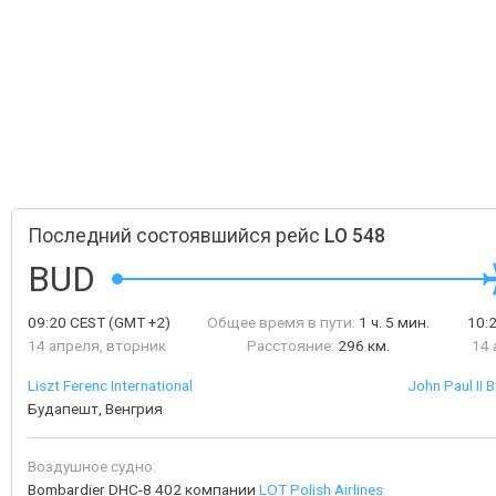
Последний состоявшийся рейс
LO 548
BUD
09:20
CEST
(GMT +2)
Общее время в пути:
1 ч. 5 мин.
10:
14 апреля, вторник
Расстояние:
296 км.
14 
Liszt Ferenc International
John Paul II B
Будапешт, Венгрия
Воздушное судно:
Bombardier DHC-8 402 компании
LOT Polish Airlines