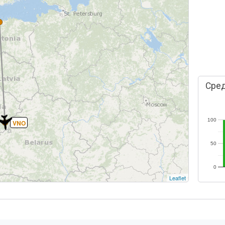
Сред
100
VNO
50
0
Leaflet