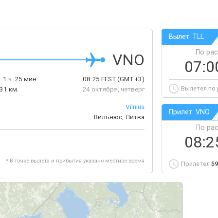
Вылет: TLL
По ра
VNO
07:
:
1 ч. 25 мин.
08:25
EEST
(GMT +3)
Вылетел по
31 км.
24 октября, четверг
Vilnius
Прилет: VNO
Вильнюс, Литва
По ра
08:
* В точке вылета и прибытия указано местное время
Прилетел
59