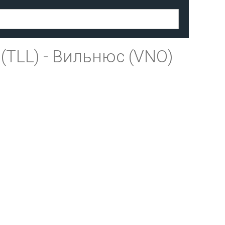
(TLL)
-
Вильнюс (VNO)