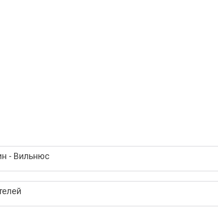
ин - Вильнюс
телей