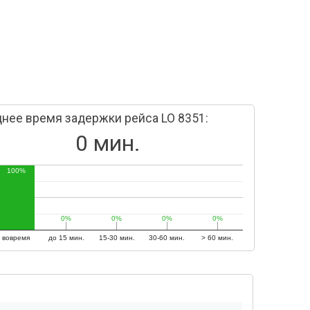
нее время задержки рейса LO 8351:
0 мин.
100%
0%
0%
0%
0%
0%
0%
0%
0%
вовремя
до 15 мин.
15-30 мин.
30-60 мин.
> 60 мин.