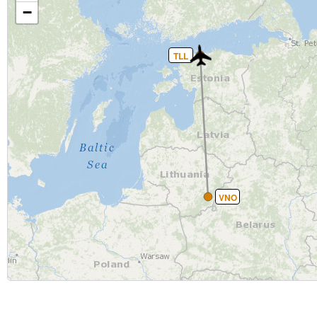
−
TLL
VNO