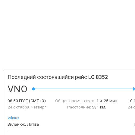
Последний состоявшийся рейс
LO 8352
VNO
08:50
EEST
(GMT +3)
Общее время в пути:
1 ч. 25 мин.
10:
24 октября, четверг
Расстояние:
531 км.
24 
Vilnius
Вильнюс, Литва