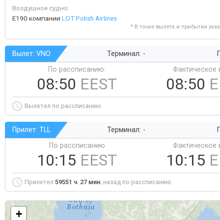
Воздушное судно:
E190 компании
LOT Polish Airlines
* В точке вылета и прибытия ука
Вылет: VNO
Терминал: -
Г
По рассписанию:
Фактическое 
08:50
EEST
08:50
E
Вылетел по рассписанию
Прилет: TLL
Терминал: -
Г
По рассписанию
Фактическое 
10:15
EEST
10:15
E
Прилетел
59551 ч. 27 мин.
назад по рассписанию
+