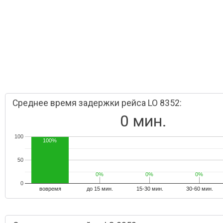
Среднее время задержки рейса LO 8352:
0 мин.
100
100%
50
0%
0%
0%
0%
0%
0%
0
вовремя
до 15 мин.
15-30 мин.
30-60 мин.