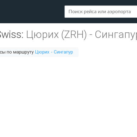
Swiss
:
Цюрих (ZRH)
-
Сингапур
йсы по маршруту
Цюрих - Сингапур