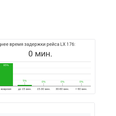
нее время задержки рейса LX 176:
0 мин.
95%
5%
5%
0%
0%
0%
0%
0%
0%
вовремя
до 15 мин.
15-30 мин.
30-60 мин.
> 60 мин.