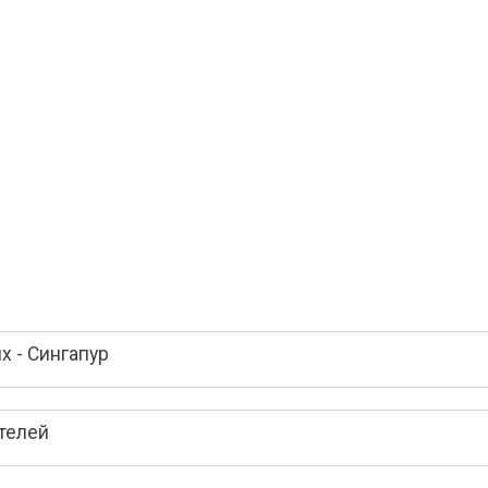
 - Сингапур
телей