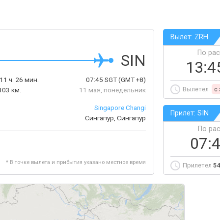
Вылет: ZRH
По ра
SIN
13:4
11 ч. 26 мин.
07:45
SGT
(GMT +8)
Вылетел
c
303 км.
11 мая, понедельник
Singapore Changi
Прилет: SIN
Сингапур, Сингапур
По ра
07:
* В точке вылета и прибытия указано местное время
Прилетел
54