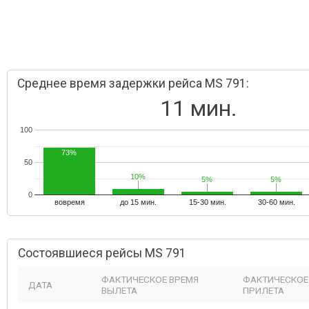
Среднее время задержки рейса MS 791:
11 мин.
100
73%
50
10%
10%
5%
5%
5%
5%
0
вовремя
до 15 мин.
15-30 мин.
30-60 мин.
Состоявшиеся рейсы MS 791
ФАКТИЧЕСКОЕ ВРЕМЯ
ФАКТИЧЕСКОЕ
ДАТА
ВЫЛЕТА
ПРИЛЕТА