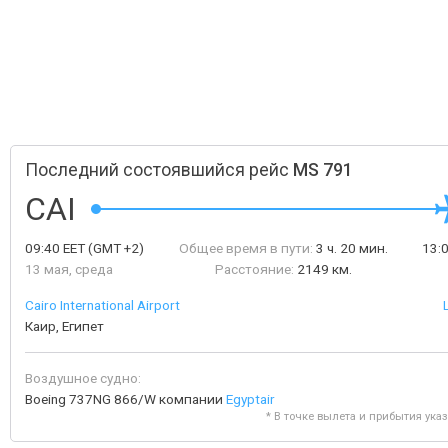
Последний состоявшийся рейс
MS 791
CAI
09:40
EET
(GMT +2)
Общее время в пути:
3 ч. 20 мин.
13:
13 мая, среда
Расстояние:
2149 км.
Cairo International Airport
Каир, Египет
Воздушное судно:
Boeing 737NG 866/W компании
Egyptair
* В точке вылета и прибытия ука