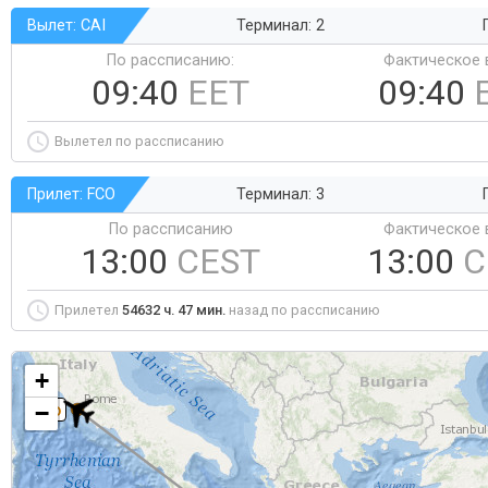
Вылет: CAI
Терминал: 2
По рассписанию:
Фактическое 
09:40
EET
09:40
Вылетел по рассписанию
Прилет: FCO
Терминал: 3
По рассписанию
Фактическое 
13:00
CEST
13:00
C
Прилетел
54632 ч. 47 мин.
назад по рассписанию
+
−
FCO