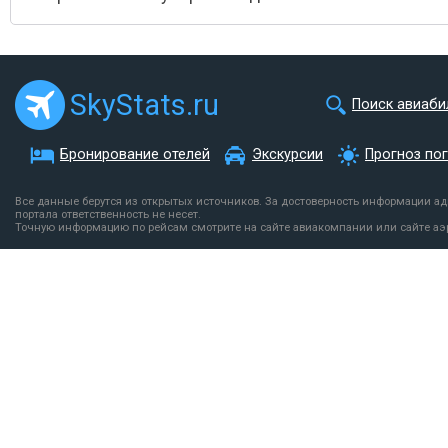
SkyStats.ru
Поиск авиаби
Бронирование отелей
Экскурсии
Прогноз по
Все данные берутся из открытых источников. За достоверность информации а
портала ответственность не несет.
Точную информацию по рейсам смотрите на сайте авиакомпании или сайте аэ