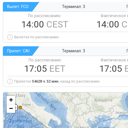
Вылет: FCO
Терминал: 3
По рассписанию:
Фактическое 
14:00
CEST
14:00
C
Вылетел по рассписанию
Прилет: CAI
Терминал: 3
По рассписанию
Фактическое 
17:05
EET
17:05
Прилетел
54628 ч. 52 мин.
назад по рассписанию
+
−
FCO