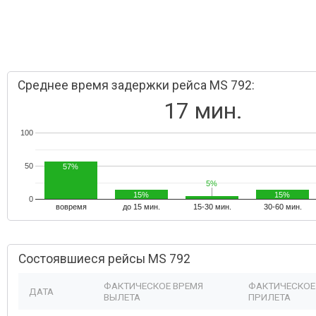
Среднее время задержки рейса MS 792:
17 мин.
100
50
57%
5%
5%
15%
15%
0
вовремя
до 15 мин.
15-30 мин.
30-60 мин.
Состоявшиеся рейсы MS 792
ФАКТИЧЕСКОЕ ВРЕМЯ
ФАКТИЧЕСКОЕ
ДАТА
ВЫЛЕТА
ПРИЛЕТА