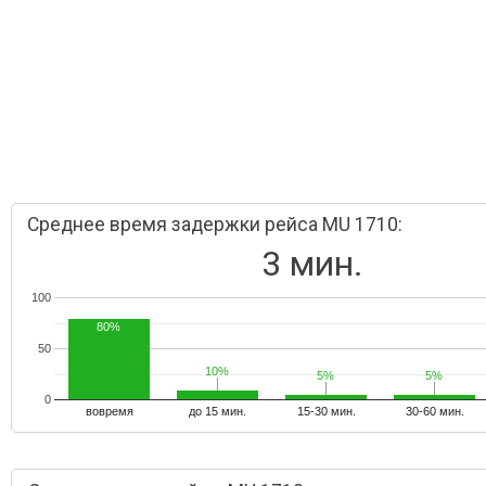
Среднее время задержки рейса MU 1710:
3 мин.
100
80%
50
10%
10%
5%
5%
5%
5%
0
вовремя
до 15 мин.
15-30 мин.
30-60 мин.