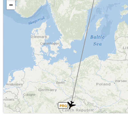
−
PRG