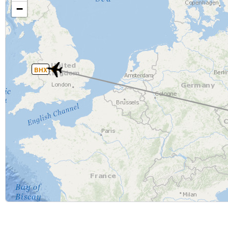
−
BHX