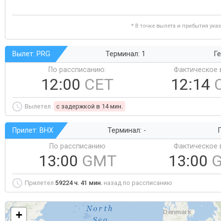
* В точке вылета и прибытия ука
Вылет: PRG
Терминал: 1
Ге
По рассписанию:
Фактическое 
12:00
CET
12:14
Вылетел
c задержкой в 14 мин.
Прилет: BHX
Терминал: -
Г
По рассписанию
Фактическое 
13:00
GMT
13:00
Прилетел
59224 ч. 41 мин.
назад по рассписанию
+