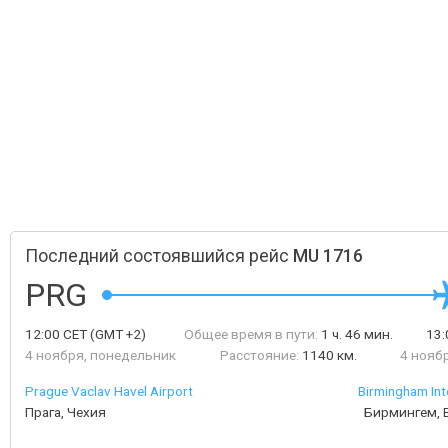
Последний состоявшийся рейс
MU 1716
PRG
12:00
CET
(GMT +2)
Общее время в пути:
1 ч. 46 мин.
13
4 ноября, понедельник
Расстояние:
1140 км.
4 нояб
Prague Vaclav Havel Airport
Birmingham Int
Прага, Чехия
Бирмингем, 