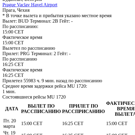
Prague Vaclav Havel Airport
Прага, Чехия
* В точке вылета и прибытия указано местное время
Вылет: BUD
Терминал: 2B
Гейт: -
По рассписанию:
15:00
CET
Фактическое время
15:00
CET
Вылетел по рассписанию
Прилет: PRG
Терминал: 2
Гейт: -
По рассписанию
16:25
CET
Фактическое время
16:25
CET
Прилетел
55983 ч. 9 мин.
назад по рассписанию
Среднее время задержки рейса MU 1720:
1 мин.
Состоявшиеся рейсы MU 1720
ФАКТИЧЕС
ВЫЛЕТ ПО
ПРИЛЕТ ПО
ДАТА
ВРЕМЯ
РАССПИСАНИЮ
РАССПРИСАНИЮ
ВЫЛЕТ
Пт. 20
15:00
CET
16:25
CET
15:00
CET
марта
Чт. 19