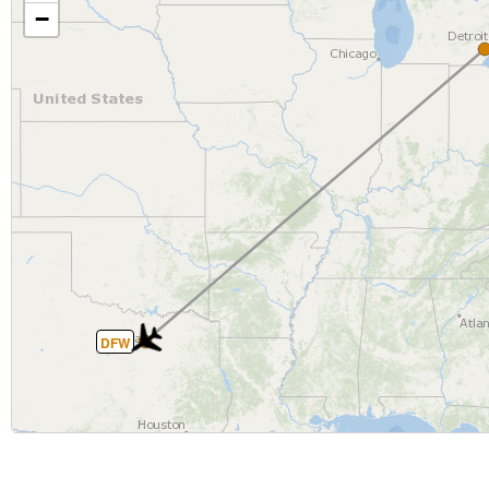
−
DFW