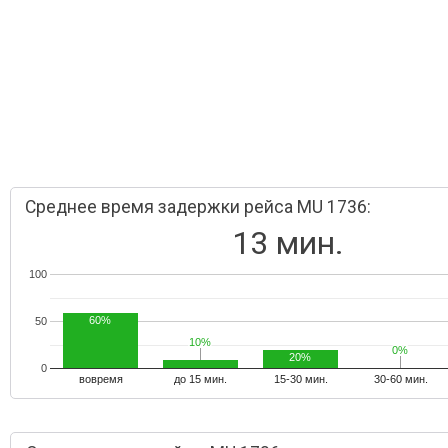
Среднее время задержки рейса MU 1736:
13 мин.
100
60%
50
10%
10%
0%
0%
20%
0
вовремя
до 15 мин.
15-30 мин.
30-60 мин.