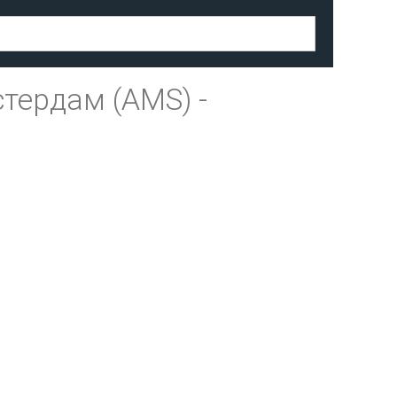
тердам (AMS)
-