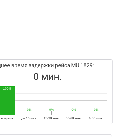
нее время задержки рейса MU 1829:
0 мин.
100%
0%
0%
0%
0%
0%
0%
0%
0%
вовремя
до 15 мин.
15-30 мин.
30-60 мин.
> 60 мин.