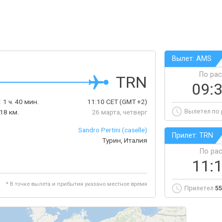
Вылет: AMS
По ра
TRN
09:
:
1 ч. 40 мин.
11:10
CET
(GMT +2)
Вылетел по
18 км.
26 марта, четверг
Sandro Pertini (caselle)
Прилет: TRN
Турин, Италия
По ра
11:
* В точке вылета и прибытия указано местное время
Прилетел
55