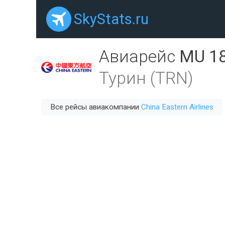
SkyStats.ru
Авиарейс
MU 1
Турин (TRN)
Все рейсы авиакомпании
China Eastern Airlines