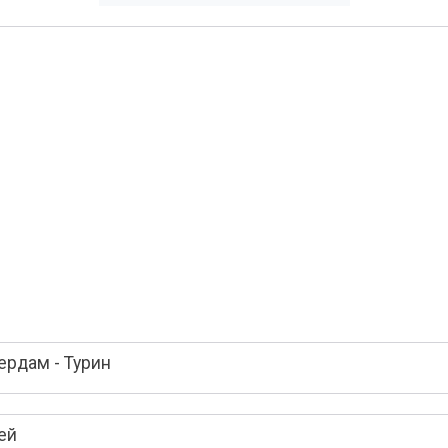
ердам - Турин
ей