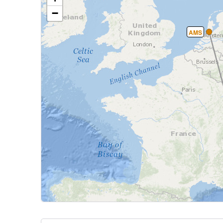
−
AMS