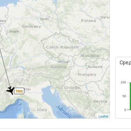
Сред
100
TRN
50
0
Leaflet