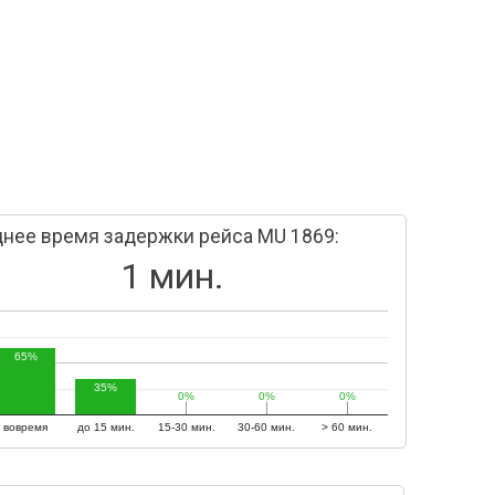
нее время задержки рейса MU 1869:
1 мин.
65%
35%
0%
0%
0%
0%
0%
0%
вовремя
до 15 мин.
15-30 мин.
30-60 мин.
> 60 мин.