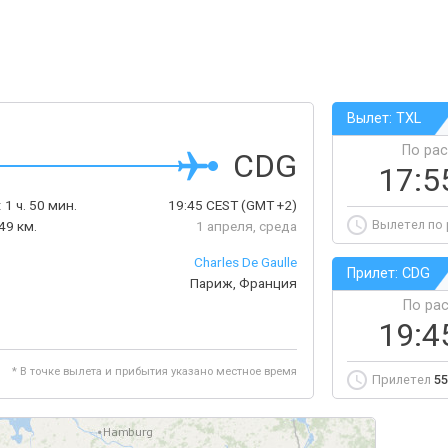
Вылет: TXL
По ра
CDG
17:5
:
1 ч. 50 мин.
19:45
CEST
(GMT +2)
Вылетел по
49 км.
1 апреля, среда
Charles De Gaulle
Прилет: CDG
Париж, Франция
По ра
19:4
* В точке вылета и прибытия указано местное время
Прилетел
55