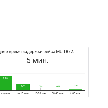
нее время задержки рейса MU 1872:
5 мин.
65%
5%
5%
30%
0%
0%
0%
0%
вовремя
до 15 мин.
15-30 мин.
30-60 мин.
> 60 мин.