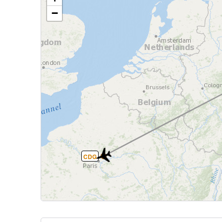
−
CDG