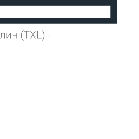
лин (TXL)
-