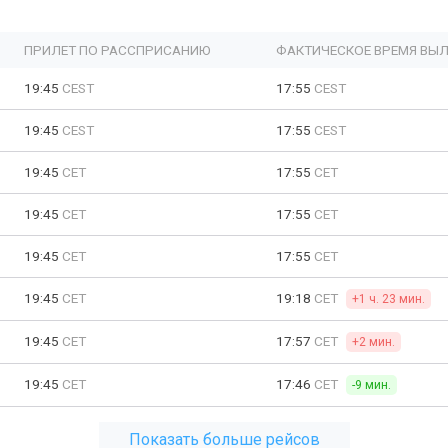
ПРИЛЕТ ПО РАССПРИСАНИЮ
ФАКТИЧЕСКОЕ ВРЕМЯ ВЫЛ
19:45
CEST
17:55
CEST
19:45
CEST
17:55
CEST
19:45
CET
17:55
CET
19:45
CET
17:55
CET
19:45
CET
17:55
CET
19:45
CET
19:18
CET
+1 ч. 23 мин.
19:45
CET
17:57
CET
+2 мин.
19:45
CET
17:46
CET
-9 мин.
Показать больше рейсов