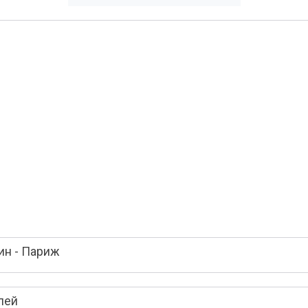
ин - Париж
лей