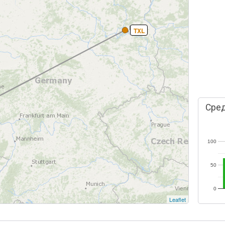
TXL
Сред
100
50
0
Leaflet