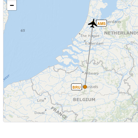
−
AMS
BRU