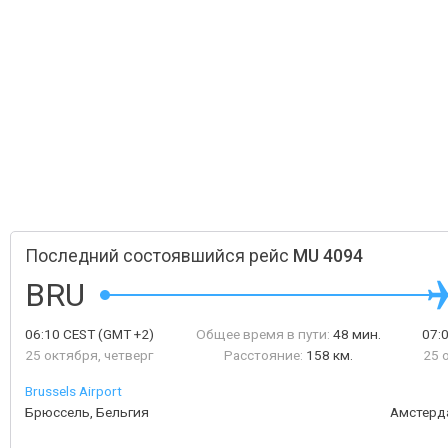
Последний состоявшийся рейс
MU 4094
BRU
06:10
CEST
(GMT +2)
Общее время в пути:
48 мин.
07:
25 октября, четверг
Расстояние:
158 км.
25 
Brussels Airport
Брюссель, Бельгия
Амстерд