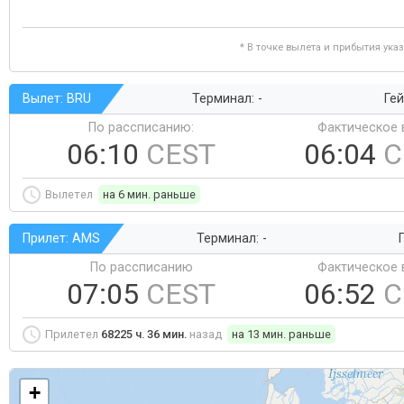
* В точке вылета и прибытия ука
Вылет: BRU
Терминал: -
Гей
По рассписанию:
Фактическое 
06:10
CEST
06:04
C
Вылетел
на 6 мин. раньше
Прилет: AMS
Терминал: -
Г
По рассписанию
Фактическое 
07:05
CEST
06:52
C
Прилетел
68225 ч. 36 мин.
назад
на 13 мин. раньше
+