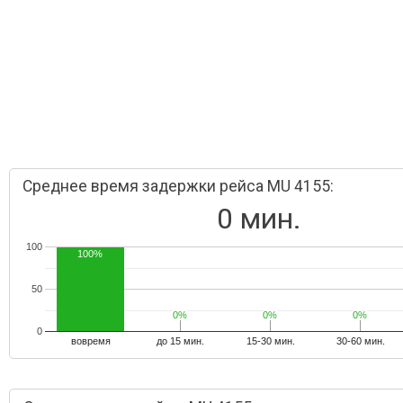
Среднее время задержки рейса MU 4155:
0 мин.
100
100%
50
0%
0%
0%
0%
0%
0%
0
вовремя
до 15 мин.
15-30 мин.
30-60 мин.