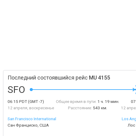
Последний состоявшийся рейс
MU 4155
SFO
06:15
PDT
(GMT -7)
Общее время в пути:
1 ч. 19 мин.
07
12 апреля, воскресенье
Расстояние:
543 км.
12 апре
San Francisco International
Los Ang
Сан Франциско, США
Лос