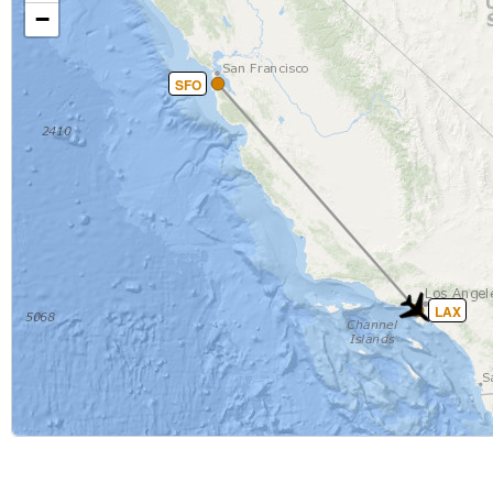
−
SFO
LAX