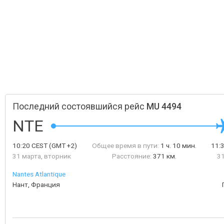
Последний состоявшийся рейс
MU 4494
NTE
10:20
CEST
(GMT +2)
Общее время в пути:
1 ч. 10 мин.
11:
31 марта, вторник
Расстояние:
371 км.
31
Nantes Atlantique
Нант, Франция