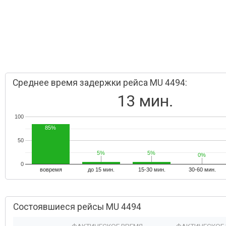
Среднее время задержки рейса MU 4494:
13 мин.
100
85%
50
5%
5%
5%
5%
0%
0%
0
вовремя
до 15 мин.
15-30 мин.
30-60 мин.
Состоявшиеся рейсы MU 4494