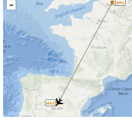
BRU
−
MAD