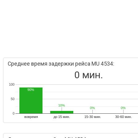
Среднее время задержки рейса MU 4534:
0 мин.
100
90%
50
10%
10%
0%
0%
0%
0%
0
вовремя
до 15 мин.
15-30 мин.
30-60 мин.