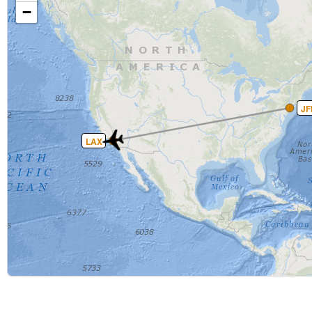
−
JF
LAX