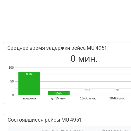
Среднее время задержки рейса MU 4951:
0 мин.
100
85%
50
0%
0%
0%
0%
15%
0
вовремя
до 15 мин.
15-30 мин.
30-60 мин.
Состоявшиеся рейсы MU 4951