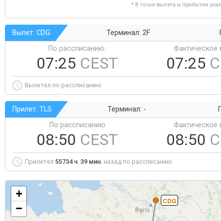
* В точке вылета и прибытия ука
Вылет: CDG
Терминал: 2F
По рассписанию:
Фактическое 
07:25
CEST
07:25
C
Вылетел по рассписанию
Прилет: TLS
Терминал: -
Г
По рассписанию
Фактическое 
08:50
CEST
08:50
C
Прилетел
55734 ч. 39 мин.
назад по рассписанию
+
CDG
−