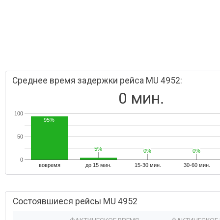
Среднее время задержки рейса MU 4952:
0 мин.
100
95%
50
5%
5%
0%
0%
0%
0%
0
вовремя
до 15 мин.
15-30 мин.
30-60 мин.
Состоявшиеся рейсы MU 4952