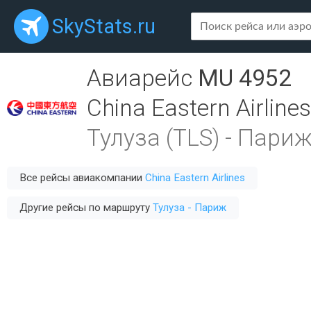
SkyStats.ru
Авиарейс
MU 4952
China Eastern Airlines
Тулуза (TLS)
-
Париж
Все рейсы авиакомпании
China Eastern Airlines
Другие рейсы по маршруту
Тулуза - Париж