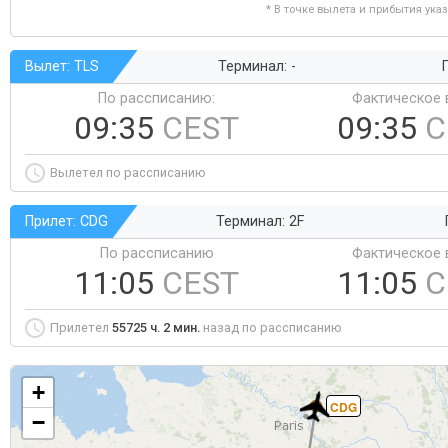
* В точке вылета и прибытия ука
Вылет: TLS
Терминал: -
Г
По рассписанию:
Фактическое 
09:35
CEST
09:35
C
Вылетел по рассписанию
Прилет: CDG
Терминал: 2F
По рассписанию
Фактическое 
11:05
CEST
11:05
C
Прилетел
55725 ч. 2 мин.
назад по рассписанию
+
CDG
−