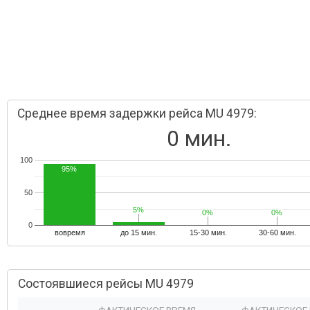
Среднее время задержки рейса MU 4979:
0 мин.
100
95%
50
5%
5%
0%
0%
0%
0%
0
вовремя
до 15 мин.
15-30 мин.
30-60 мин.
Состоявшиеся рейсы MU 4979