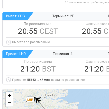
* В точке вылета и прибытия ука
Вылет: CDG
Терминал: 2E
По рассписанию:
Фактическое 
20:55
CEST
20:55
C
Вылетел по рассписанию
Прилет: LHR
Терминал: 4
По рассписанию
Фактическое 
21:20
BST
21:20
Прилетел
55663 ч. 47 мин.
назад по рассписанию
+
LHR
−