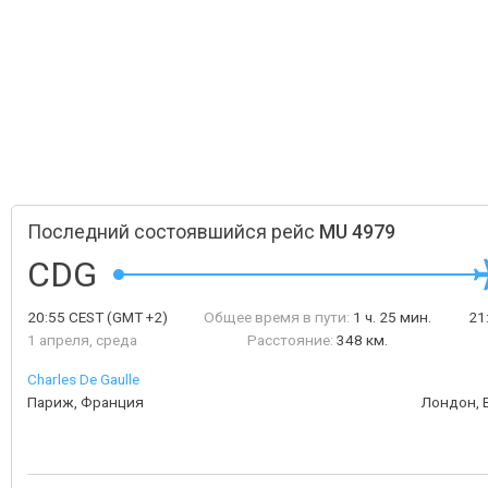
Последний состоявшийся рейс
MU 4979
CDG
20:55
CEST
(GMT +2)
Общее время в пути:
1 ч. 25 мин.
21
1 апреля, среда
Расстояние:
348 км.
Charles De Gaulle
Париж, Франция
Лондон, 