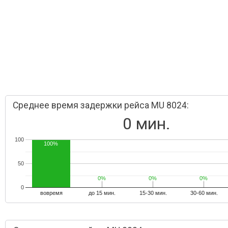
Среднее время задержки рейса MU 8024:
0 мин.
100
100%
50
0%
0%
0%
0%
0%
0%
0
вовремя
до 15 мин.
15-30 мин.
30-60 мин.