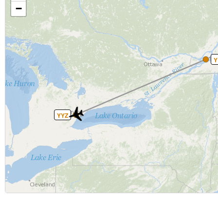
−
Y
YYZ