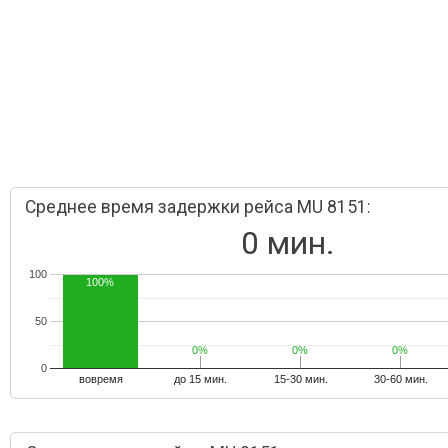
Среднее время задержки рейса MU 8151:
0 мин.
100
100%
50
0%
0%
0%
0%
0%
0%
0
вовремя
до 15 мин.
15-30 мин.
30-60 мин.