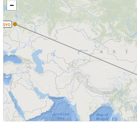
−
SVO