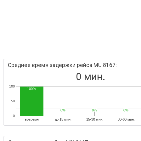
Среднее время задержки рейса MU 8167:
0 мин.
100
100%
50
0%
0%
0%
0%
0%
0%
0
вовремя
до 15 мин.
15-30 мин.
30-60 мин.