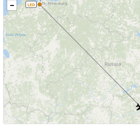
−
LED