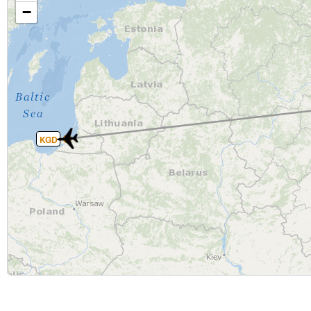
−
KGD