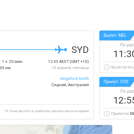
Вылет: MEL
По ра
SYD
11:3
:
1 ч. 25 мин.
12:55
AEST
(GMT +10)
Вылетел по
05 км.
10 апреля, пятница
Kingsford Smith
Прилет: SYD
Сидней, Австралия
По ра
12:5
* В точке вылета и прибытия указано местное время
Прилетел
55