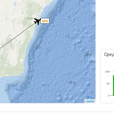
SYD
Сред
100
50
0
Leaflet