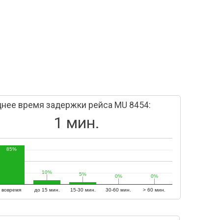
нее время задержки рейса MU 8454:
1 мин.
85%
10%
10%
5%
5%
0%
0%
0%
0%
вовремя
до 15 мин.
15-30 мин.
30-60 мин.
> 60 мин.