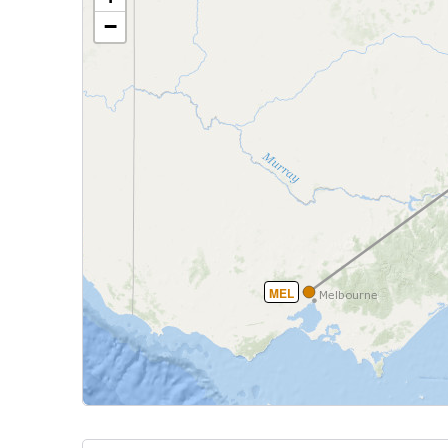
−
MEL