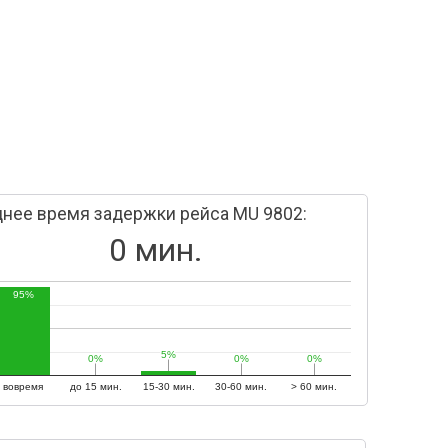
нее время задержки рейса MU 9802:
0 мин.
95%
5%
5%
0%
0%
0%
0%
0%
0%
вовремя
до 15 мин.
15-30 мин.
30-60 мин.
> 60 мин.