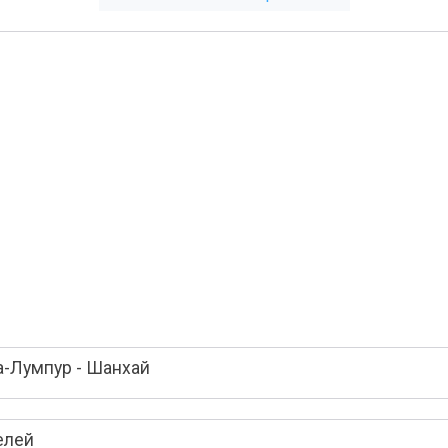
а-Лумпур - Шанхай
елей