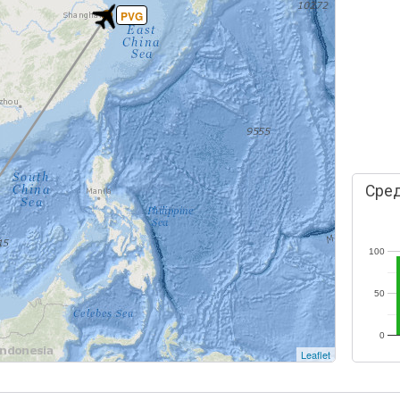
PVG
Сред
100
50
0
Leaflet