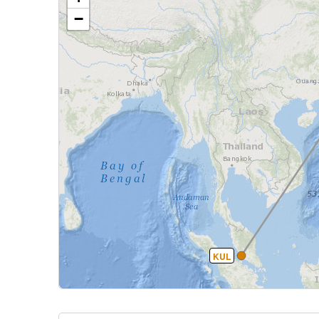
−
KUL