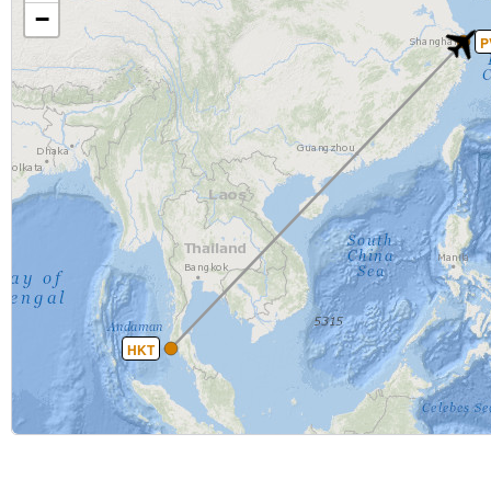
−
P
HKT