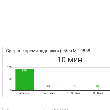
Среднее время задержки рейса MU 9858:
10 мин.
100
95%
50
0%
0%
0%
0%
0%
0%
0
вовремя
до 15 мин.
15-30 мин.
30-60 мин.