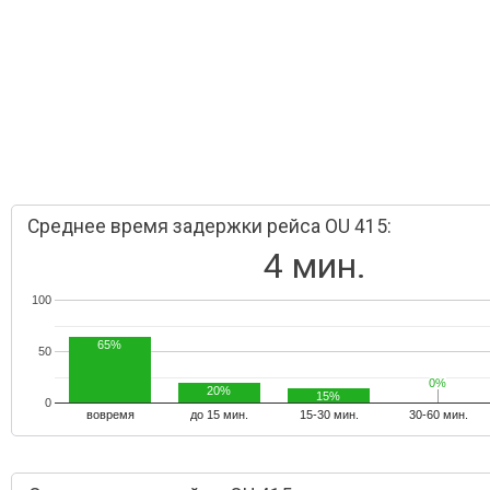
Среднее время задержки рейса OU 415:
4 мин.
100
65%
50
0%
0%
20%
15%
0
вовремя
до 15 мин.
15-30 мин.
30-60 мин.