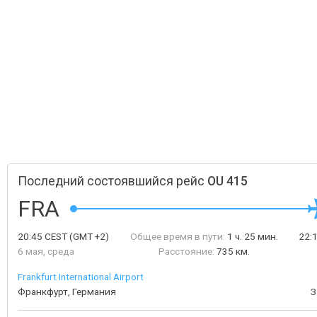
Последний состоявшийся рейс
OU 415
FRA
20:45
CEST
(GMT +2)
Общее время в пути:
1 ч. 25 мин.
22:
6 мая, среда
Расстояние:
735 км.
Frankfurt International Airport
Франкфурт, Германия
З