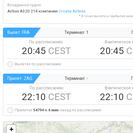
Воздушное судно:
Airbus A320 214 компании
Croatia Airlines
* В точке вылета и прибытия ука
Вылет: FRA
Терминал: 1
По рассписанию:
Фактическое 
20:45
CEST
20:45
C
Вылетел по рассписанию
Прилет: ZAG
Терминал: -
Г
По рассписанию
Фактическое 
22:10
CEST
22:10
C
Прилетел
54794 ч. 6 мин.
назад по рассписанию
+