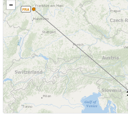
−
FRA