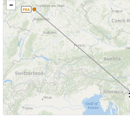
−
FRA