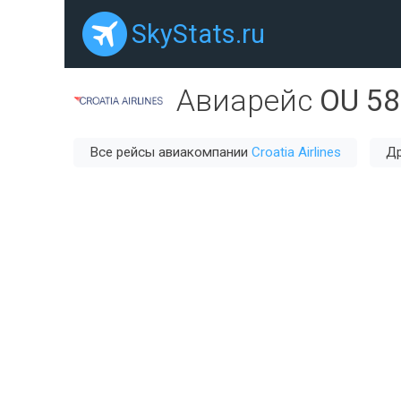
SkyStats.ru
Авиарейс
OU 5
Все рейсы авиакомпании
Croatia Airlines
Др