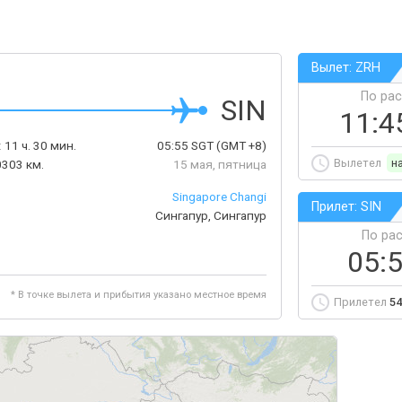
Вылет: ZRH
По ра
SIN
11:4
:
11 ч. 30 мин.
05:55
SGT
(GMT +8)
Вылетел
н
303 км.
15 мая, пятница
Singapore Changi
Прилет: SIN
Сингапур, Сингапур
По ра
05:
* В точке вылета и прибытия указано местное время
Прилетел
54