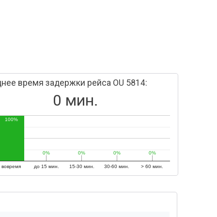
нее время задержки рейса OU 5814:
0 мин.
100%
0%
0%
0%
0%
0%
0%
0%
0%
вовремя
до 15 мин.
15-30 мин.
30-60 мин.
> 60 мин.