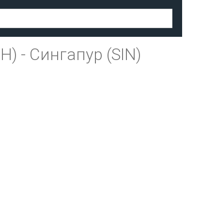
H)
-
Сингапур (SIN)