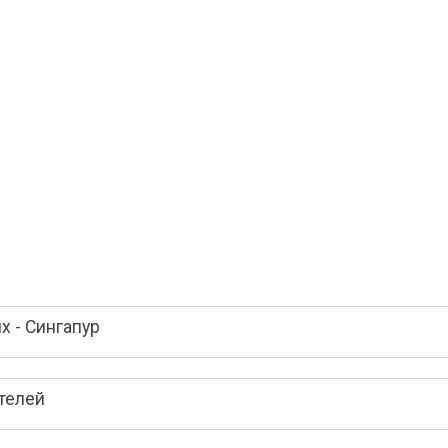
 - Сингапур
телей