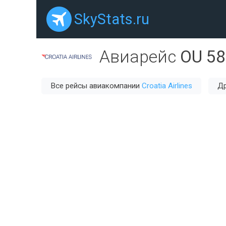
SkyStats.ru
Авиарейс
OU 5
Все рейсы авиакомпании
Croatia Airlines
Др