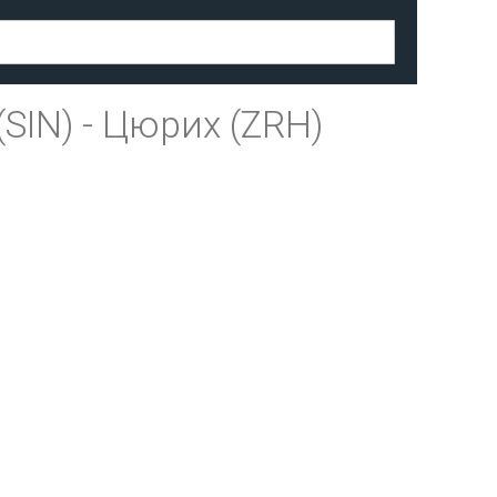
(SIN)
-
Цюрих (ZRH)