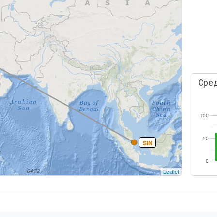
Сред
100
50
SIN
0
Leaflet