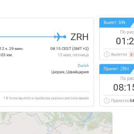
Вылет: SIN
По ра
ZRH
01:
12 ч. 29 мин.
08:15
CEST
(GMT +2)
Вылетел
c
03 км.
15 мая, пятница
Zurich
Прилет: ZRH
Цюрих, Швейцария
По ра
08:1
* В точке вылета и прибытия указано местное время
Прилетел
54