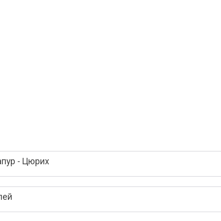
пур - Цюрих
лей