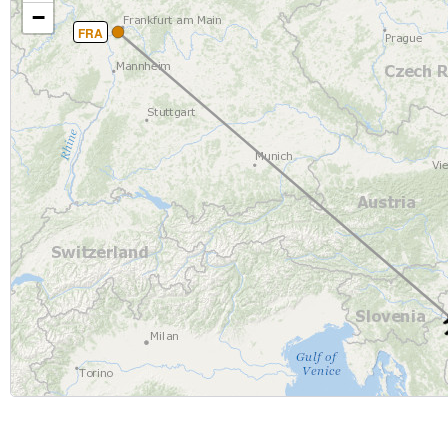
−
FRA