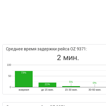
Среднее время задержки рейса OZ 9371:
2 мин.
100
73%
50
5%
5%
0%
0%
21%
0
вовремя
до 15 мин.
15-30 мин.
30-60 мин.