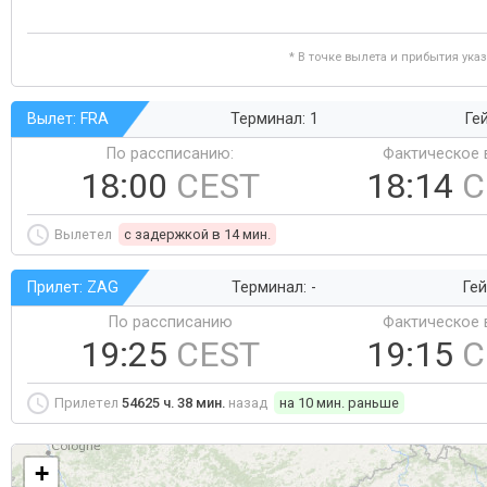
* В точке вылета и прибытия ука
Вылет: FRA
Терминал: 1
Ге
По рассписанию:
Фактическое 
18:00
CEST
18:14
C
Вылетел
c задержкой в 14 мин.
Прилет: ZAG
Терминал: -
Гей
По рассписанию
Фактическое 
19:25
CEST
19:15
C
Прилетел
54625 ч. 38 мин.
назад
на 10 мин. раньше
+