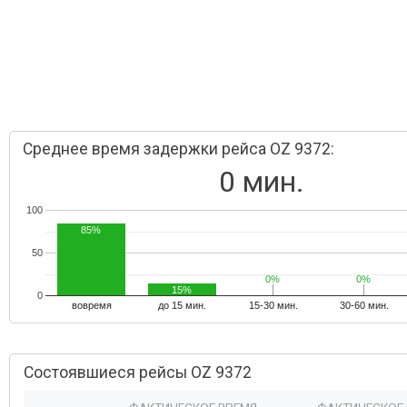
Среднее время задержки рейса OZ 9372:
0 мин.
100
85%
50
0%
0%
0%
0%
15%
0
вовремя
до 15 мин.
15-30 мин.
30-60 мин.
Состоявшиеся рейсы OZ 9372