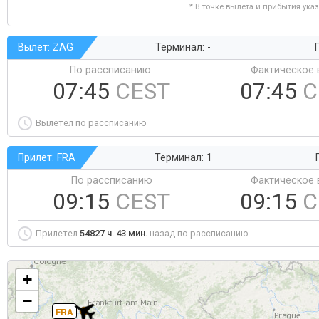
* В точке вылета и прибытия ука
Вылет: ZAG
Терминал: -
Г
По рассписанию:
Фактическое 
07:45
CEST
07:45
C
Вылетел по рассписанию
Прилет: FRA
Терминал: 1
По рассписанию
Фактическое 
09:15
CEST
09:15
C
Прилетел
54827 ч. 43 мин.
назад по рассписанию
+
−
FRA