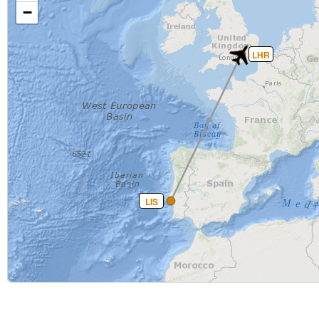
−
LHR
LIS