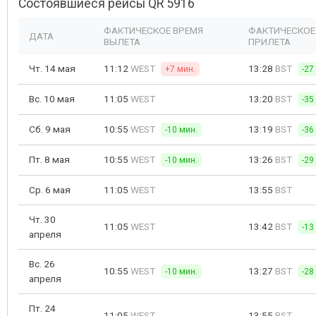
Состоявшиеся рейсы QR 5916
ФАКТИЧЕСКОЕ ВРЕМЯ
ФАКТИЧЕСКОЕ
ДАТА
ВЫЛЕТА
ПРИЛЕТА
Чт. 14 мая
11:12
WEST
13:28
BST
+7 мин.
-27
Вс. 10 мая
11:05
WEST
13:20
BST
-35
Сб. 9 мая
10:55
WEST
13:19
BST
-10 мин.
-36
Пт. 8 мая
10:55
WEST
13:26
BST
-10 мин.
-29
Ср. 6 мая
11:05
WEST
13:55
BST
Чт. 30
11:05
WEST
13:42
BST
-13
апреля
Вс. 26
10:55
WEST
13:27
BST
-10 мин.
-28
апреля
Пт. 24
11:05
WEST
13:55
BST