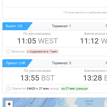
* В точке вылета и прибытия ука
Вылет: LIS
Терминал: 1
По рассписанию:
Фактическое 
11:05
WEST
11:12
W
Вылетел
c задержкой в 7 мин.
Прилет: LHR
Терминал: 5
По рассписанию
Фактическое 
13:55
BST
13:28
Прилетел
54625 ч. 27 мин.
назад
на 27 мин. раньше
+