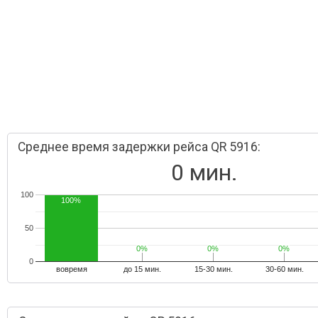
Среднее время задержки рейса QR 5916:
0 мин.
100
100%
50
0%
0%
0%
0%
0%
0%
0
вовремя
до 15 мин.
15-30 мин.
30-60 мин.