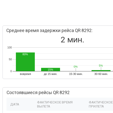
Среднее время задержки рейса QR 8292:
2 мин.
100
80%
50
5%
5%
0%
0%
15%
0
вовремя
до 15 мин.
15-30 мин.
30-60 мин.
Состоявшиеся рейсы QR 8292
ФАКТИЧЕСКОЕ ВРЕМЯ
ФАКТИЧЕСКОЕ
ДАТА
ВЫЛЕТА
ПРИЛЕТА