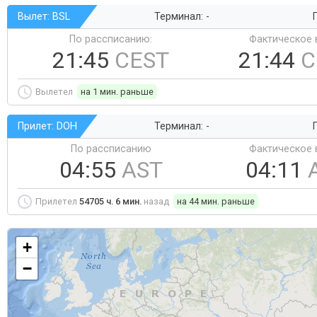
Вылет: BSL
Терминал: -
Г
По рассписанию:
Фактическое 
21:45
CEST
21:44
C
Вылетел
на 1 мин. раньше
Прилет: DOH
Терминал: -
Г
По рассписанию
Фактическое 
04:55
AST
04:11
Прилетел
54705 ч. 6 мин.
назад
на 44 мин. раньше
+
−