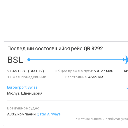
Последний состоявшийся рейс
QR 8292
BSL
21:45
CEST
(GMT +2)
Общее время в пути:
5 ч. 27 мин.
04
11 мая, понедельник
Расстояние:
4569 км.
Euroairport Swiss
Мюлуз, Швейцария
Воздушное судно:
A332 компании
Qatar Airways
* В точке вылета и прибытия ука