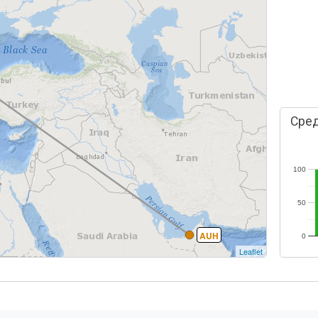
Сред
100
50
AUH
0
Leaflet