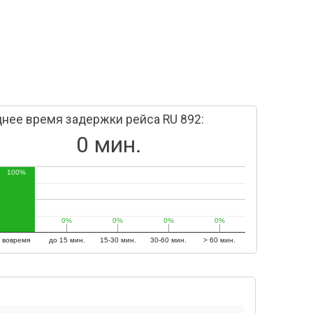
нее время задержки рейса RU 892:
0 мин.
100%
0%
0%
0%
0%
0%
0%
0%
0%
вовремя
до 15 мин.
15-30 мин.
30-60 мин.
> 60 мин.