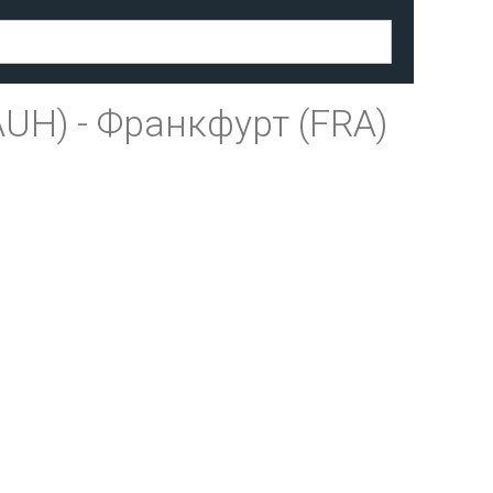
AUH)
-
Франкфурт (FRA)