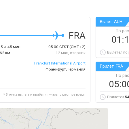
Вылет: AUH
По ра
FRA
01:
5 ч. 45 мин.
05:00
CEST
(GMT +2)
Вылетел по
62 км.
12 мая, вторник
Frankfurt International Airport
Прилет: FRA
Франкфурт, Германия
По ра
05:0
* В точке вылета и прибытия указано местное время
Прилетел
54