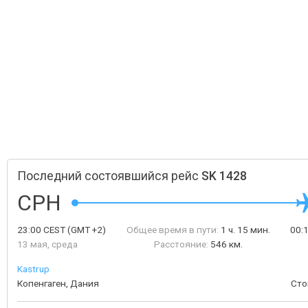
Последний состоявшийся рейс
SK 1428
CPH
23:00
CEST
(GMT +2)
Общее время в пути:
1 ч. 15 мин.
00:
13 мая, среда
Расстояние:
546 км.
Kastrup
Копенгаген, Дания
Сто