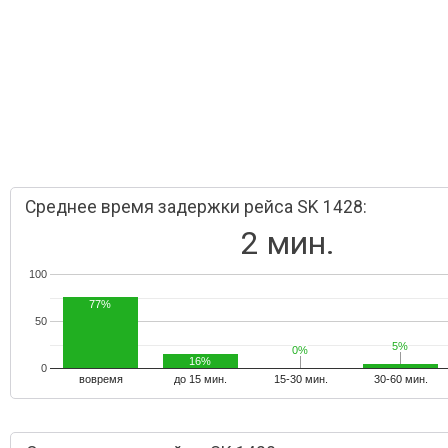
Среднее время задержки рейса SK 1428:
2 мин.
100
77%
50
5%
5%
0%
0%
16%
0
вовремя
до 15 мин.
15-30 мин.
30-60 мин.