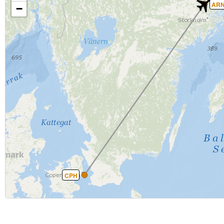
AR
−
CPH