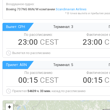
Воздушное судно:
Boeing 737NG 86N/W компании
Scandinavian Airlines
* В точке вылета и прибытия ука
Вылет: CPH
Терминал: 3
По рассписанию:
Фактическое 
23:00
CEST
23:00
C
Вылетел по рассписанию
Прилет: ARN
Терминал: 5
По рассписанию
Фактическое 
00:15
CEST
00:15
C
Прилетел
54639 ч. 33 мин.
назад по рассписанию
+