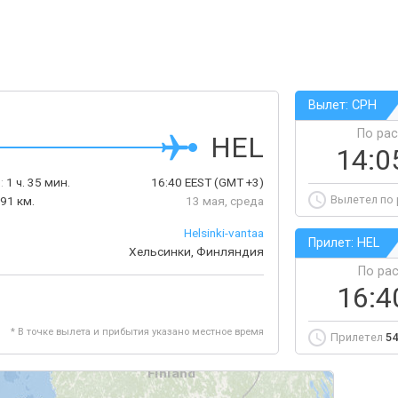
Вылет: CPH
По ра
HEL
14:0
:
1 ч. 35 мин.
16:40
EEST
(GMT +3)
Вылетел по
91 км.
13 мая, среда
Helsinki-vantaa
Прилет: HEL
Хельсинки, Финляндия
По ра
16:
* В точке вылета и прибытия указано местное время
Прилетел
54