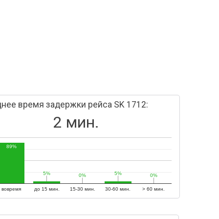
нее время задержки рейса SK 1712:
2 мин.
89%
5%
5%
5%
5%
0%
0%
0%
0%
вовремя
до 15 мин.
15-30 мин.
30-60 мин.
> 60 мин.