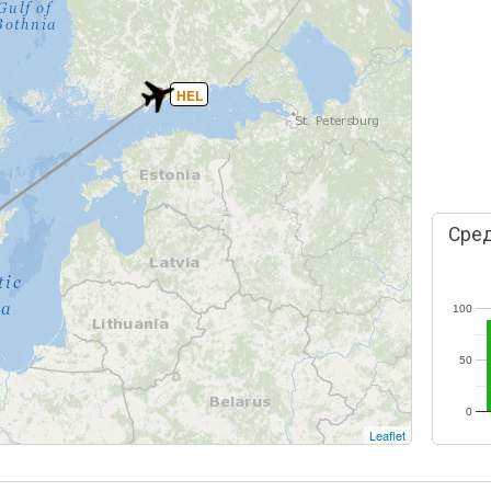
HEL
Сред
100
50
0
Leaflet