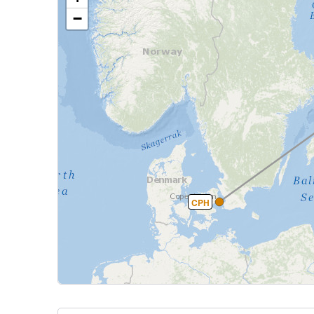
−
CPH