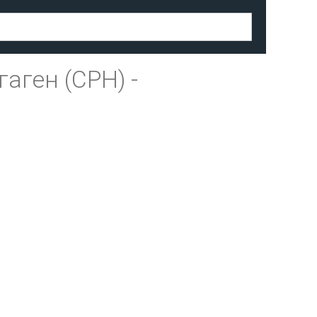
гаген (CPH)
-