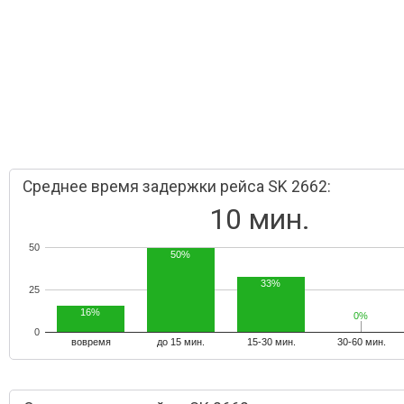
Среднее время задержки рейса SK 2662:
10 мин.
50
50%
33%
25
16%
0%
0%
0
вовремя
до 15 мин.
15-30 мин.
30-60 мин.