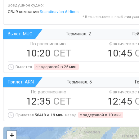
Воздушное судно:
CRJ9 компании
Scandinavian Airlines
* В точке вылета и прибытия ука
Вылет: MUC
Терминал: 2
Гей
По рассписанию:
Фактическое 
10:20
CET
10:45
Вылетел
c задержкой в 25 мин.
Прилет: ARN
Терминал: 5
Ге
По рассписанию
Фактическое 
12:35
CET
12:45
Прилетел
56418 ч. 19 мин.
назад
c задержкой в 10 мин.
+