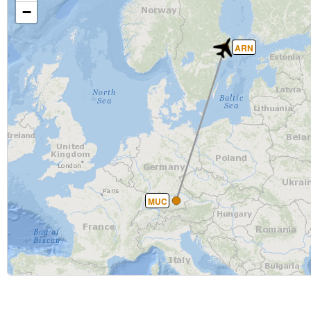
−
ARN
MUC