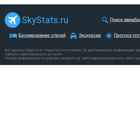
SkyStats.ru
Поиск авиаби
Бронирование отелей
Экскурсии
Прогноз по
Все данные берутся из открытых источников. За достоверность информации а
портала ответственность не несет.
Точную информацию по рейсам смотрите на сайте авиакомпании или сайте аэ