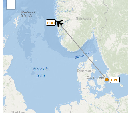
−
BGO
CPH