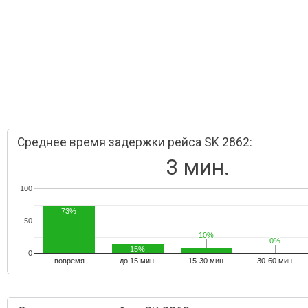
Среднее время задержки рейса SK 2862:
3 мин.
100
73%
50
10%
10%
0%
0%
15%
0
вовремя
до 15 мин.
15-30 мин.
30-60 мин.