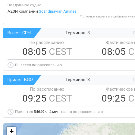
Воздушное судно:
A20N компании
Scandinavian Airlines
* В точке вылета и прибытия ука
Вылет: CPH
Терминал: 3
По рассписанию:
Фактическое 
08:05
CEST
08:05
C
Вылетел по рассписанию
Прилет: BGO
Терминал: 3
По рассписанию
Фактическое 
09:25
CEST
09:25
C
Прилетел
54649 ч. 4 мин.
назад по рассписанию
+