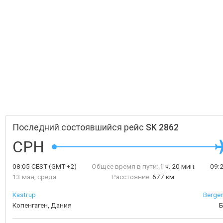
Последний состоявшийся рейс
SK 2862
CPH
08:05
CEST
(GMT +2)
Общее время в пути:
1 ч. 20 мин.
09:
13 мая, среда
Расстояние:
677 км.
Kastrup
Bergen
Копенгаген, Дания
Б