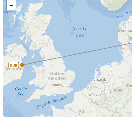
−
DUB