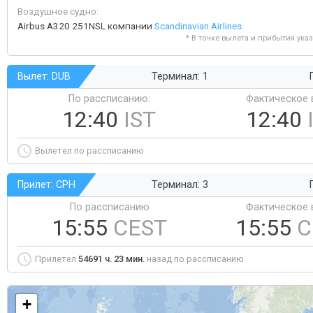
Воздушное судно:
Airbus A320 251NSL компании
Scandinavian Airlines
* В точке вылета и прибытия ука
Вылет: DUB
Терминал: 1
По рассписанию:
Фактическое 
12:40
IST
12:40
Вылетел по рассписанию
Прилет: CPH
Терминал: 3
По рассписанию
Фактическое 
15:55
CEST
15:55
C
Прилетел
54691 ч. 23 мин.
назад по рассписанию
+