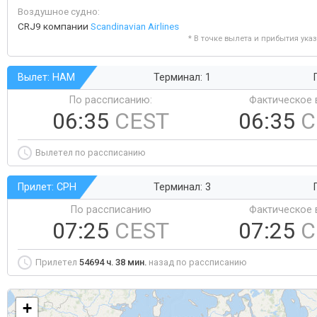
Воздушное судно:
CRJ9 компании
Scandinavian Airlines
* В точке вылета и прибытия ука
Вылет: HAM
Терминал: 1
По рассписанию:
Фактическое 
06:35
CEST
06:35
C
Вылетел по рассписанию
Прилет: CPH
Терминал: 3
По рассписанию
Фактическое 
07:25
CEST
07:25
C
Прилетел
54694 ч. 38 мин.
назад по рассписанию
+