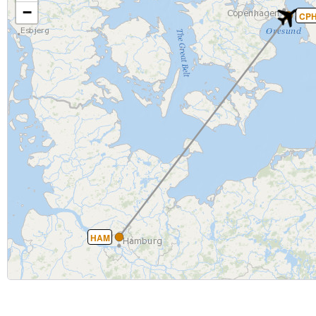
−
CP
HAM