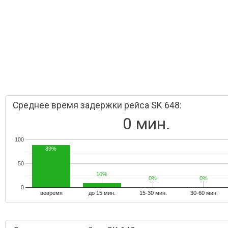
Среднее время задержки рейса SK 648:
0 мин.
100
89%
50
10%
10%
0%
0%
0%
0%
0
вовремя
до 15 мин.
15-30 мин.
30-60 мин.