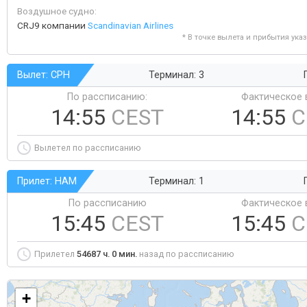
Воздушное судно:
CRJ9 компании
Scandinavian Airlines
* В точке вылета и прибытия ука
Вылет: CPH
Терминал: 3
По рассписанию:
Фактическое 
14:55
CEST
14:55
C
Вылетел по рассписанию
Прилет: HAM
Терминал: 1
По рассписанию
Фактическое 
15:45
CEST
15:45
C
Прилетел
54687 ч. 0 мин.
назад по рассписанию
+