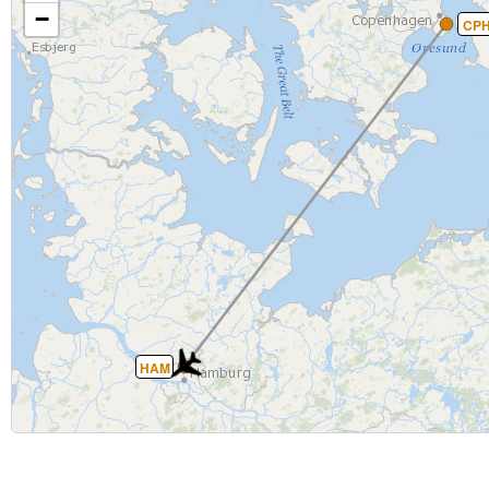
−
CP
HAM