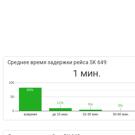
Среднее время задержки рейса SK 649:
1 мин.
100
83%
50
11%
11%
5%
5%
0%
0%
0
вовремя
до 15 мин.
15-30 мин.
30-60 мин.