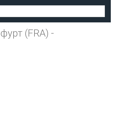
фурт (FRA)
-