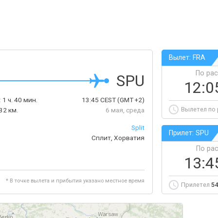
Вылет: FRA
По ра
SPU
12:0
:
1 ч. 40 мин.
13:45
CEST
(GMT +2)
Вылетел по
32 км.
6 мая, среда
Split
Прилет: SPU
Сплит, Хорватия
По ра
13:4
* В точке вылета и прибытия указано местное время
Прилетел
54