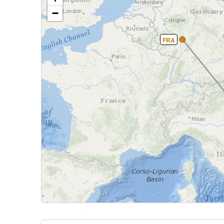
−
FRA