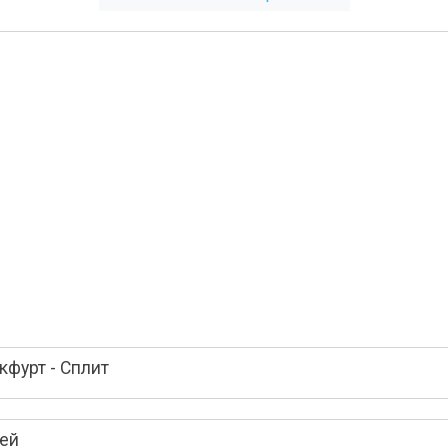
фурт - Сплит
лей