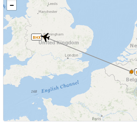
−
BHX