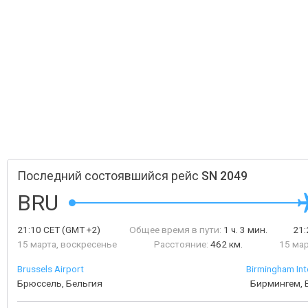
Последний состоявшийся рейс
SN 2049
BRU
21:10
CET
(GMT +2)
Общее время в пути:
1 ч. 3 мин.
21
15 марта, воскресенье
Расстояние:
462 км.
15 мар
Brussels Airport
Birmingham Int
Брюссель, Бельгия
Бирмингем, 