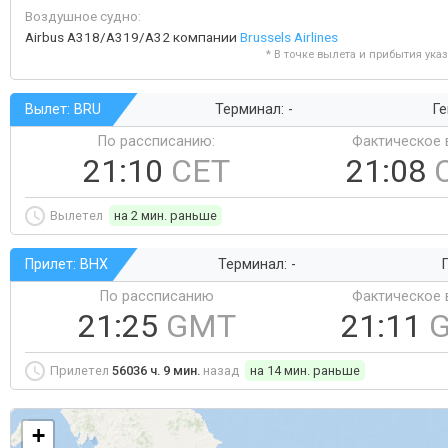
Воздушное судно:
Airbus A318/A319/A32 компании
Brussels Airlines
* В точке вылета и прибытия ука
Вылет: BRU
Терминал: -
Ге
По рассписанию:
Фактическое 
21:10
CET
21:08
Вылетел
на 2 мин. раньше
Прилет: BHX
Терминал: -
Г
По рассписанию
Фактическое 
21:25
GMT
21:11
Прилетел
56036 ч. 9 мин.
назад
на 14 мин. раньше
+